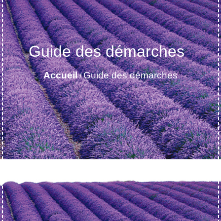
Guide des démarches
Accueil
Guide des démarches
/