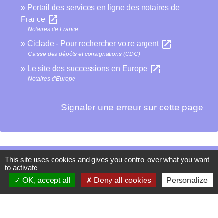
Portail des services en ligne des notaires de
open_in_new
France
Notaires de France
open_in_new
Ciclade - Pour rechercher votre argent
Caisse des dépôts et consignations (CDC)
open_in_new
Le site des successions en Europe
Notaires d'Europe
Signaler une erreur sur cette page
This site uses cookies and gives you control over what you want
Contacts
to activate
La Garde-Adhémar
OK, accept all
Deny all cookies
Personalize
25, rue Pauline de Simiane
26700 La Garde-Adhémar - FRANCE