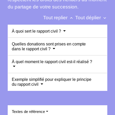
du partage de votre succession.
Tout replier
Tout déplier
keyboard_arrow_up
keyboard_arrow_down
À quoi sert le rapport civil ?
Quelles donations sont prises en compte
dans le rapport civil ?
À quel moment le rapport civil est-il réalisé ?
Exemple simplifié pour expliquer le principe
du rapport civil
Textes de référence