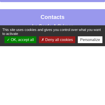
Contacts
La Garde-Adhémar
This site uses cookies and gives you control over what you want
25, rue Pauline de Simiane
to activate
26700 La Garde-Adhémar - FRANCE
OK, accept all
Deny all cookies
Personalize
+33 4 75 04 41 09
Contact par formulaire
Mentions légales
-
Politique de confidentialité
-
Accessibilité
-
Plan du site
-