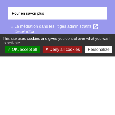
Pour en savoir plus
open_in_new
La médiation dans les litiges administratifs
Conseil d'État
This site uses cookies and gives you control over what you want
Charte éthique des médiateurs dans les litiges
to activate
open_in_new
administratifs
OK, accept all
Deny all cookies
Personalize
Conseil d'État
Signaler une erreur sur cette page
Contacts
La Garde-Adhémar
25, rue Pauline de Simiane