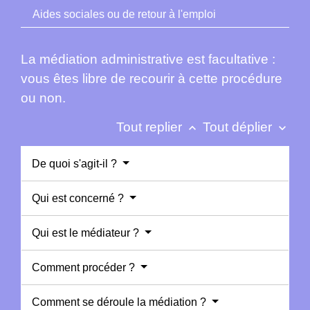
Aides sociales ou de retour à l'emploi
La médiation administrative est facultative :
vous êtes libre de recourir à cette procédure
ou non.
Tout replier
Tout déplier
keyboard_arrow_up
keyboard_arrow_down
De quoi s'agit-il ?
Qui est concerné ?
Qui est le médiateur ?
Comment procéder ?
Comment se déroule la médiation ?