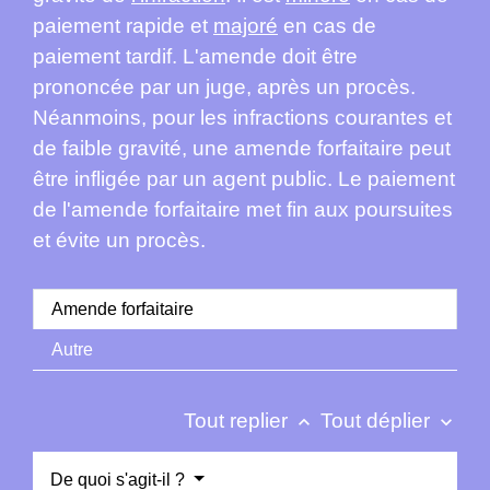
paiement rapide et
majoré
en cas de
paiement tardif. L'amende doit être
prononcée par un juge, après un procès.
Néanmoins, pour les infractions courantes et
de faible gravité, une amende forfaitaire peut
être infligée par un agent public. Le paiement
de l'amende forfaitaire met fin aux poursuites
et évite un procès.
Amende forfaitaire
Autre
Tout replier
Tout déplier
keyboard_arrow_up
keyboard_arrow_down
De quoi s'agit-il ?