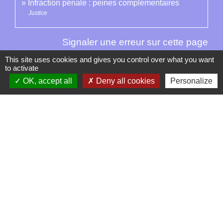
Infraction pénale : peines complémentaires
Justice
Signaler une erreur sur cette page
This site uses cookies and gives you control over what you want
to activate
OK, accept all
Deny all cookies
Personalize
Contacts
La Garde-Adhémar
25, rue Pauline de Simiane
26700 La Garde-Adhémar - FRANCE
+33 4 75 04 41 09
Contact par formulaire