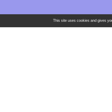
This site uses cookies and gives you
Mentions légales
-
Poli