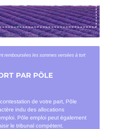
t remboursées les sommes versées à tort
ORT PAR PÔLE
contestation de votre part, Pôle
actère indu des allocations
emploi. Pôle emploi peut également
isir le tribunal compétent.