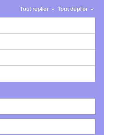
Tout replier
Tout déplier
keyboard_arrow_up
keyboard_arrow_down