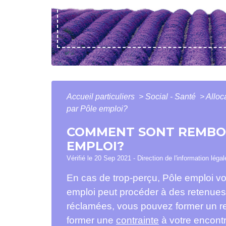
Accueil particuliers
>
Social - Santé
>
Alloc
par Pôle emploi?
COMMENT SONT REMBOU
EMPLOI?
Vérifié le 20 Sep 2021 - Direction de l'information léga
En cas de trop-perçu, Pôle emploi v
emploi peut procéder à des retenues s
réclamées, vous pouvez former un re
former une
contrainte
à votre encontr