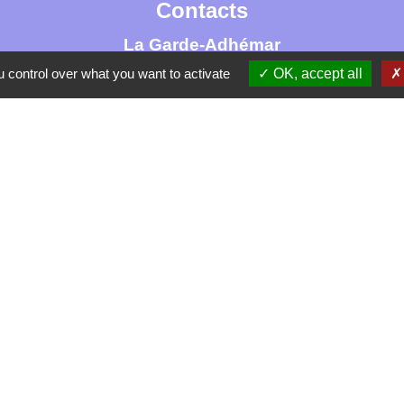
Contacts
La Garde-Adhémar
25, rue Pauline de Simiane
 control over what you want to activate
OK, accept all
26700 La Garde-Adhémar - FRANCE
+33 4 75 04 41 09
Contact par formulaire
tique de confidentialité
-
Accessibilité
-
Plan du site
Site créé en partenariat avec Réseau des Communes