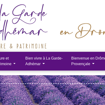
ure et
Bien vivre à La Garde-
Bienvenue en Drôm
rimoine
Adhémar
Provençale