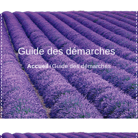
Guide des démarches
Accueil
Guide des démarches
/