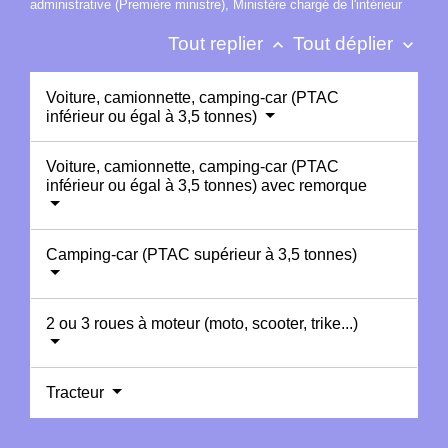
administrative (Première ministre), Ministère chargé de l'intérieur
Tout replier
Tout déplier
keyboard_arrow_up
keyboard_arrow_down
Voiture, camionnette, camping-car (PTAC
inférieur ou égal à 3,5 tonnes)
Voiture, camionnette, camping-car (PTAC
inférieur ou égal à 3,5 tonnes) avec remorque
Camping-car (PTAC supérieur à 3,5 tonnes)
2 ou 3 roues à moteur (moto, scooter, trike...)
Tracteur