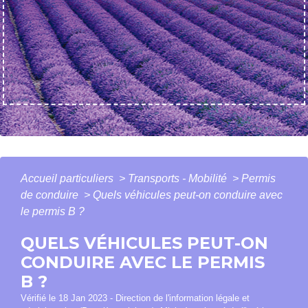
Accueil particuliers
>
Transports - Mobilité
>
Permis
de conduire
>
Quels véhicules peut-on conduire avec
le permis B ?
QUELS VÉHICULES PEUT-ON
CONDUIRE AVEC LE PERMIS
B ?
Vérifié le 18 Jan 2023 - Direction de l'information légale et