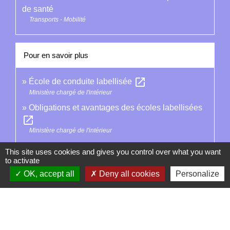
de santé
Transports - Mobilité
Pour en savoir plus
open_in_new
École de conduite labellisée
Ministère chargé de l'intérieur
Obligations et avantages des écoles labellisées
open_in_new
Ministère chargé de l'intérieur
This site uses cookies and gives you control over what you want
Signaler une erreur sur cette page
to activate
OK, accept all
Deny all cookies
Personalize
Contacts