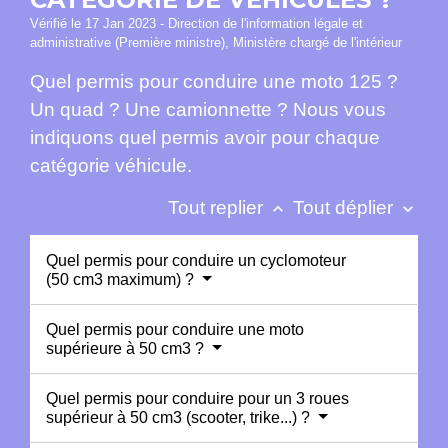
Vérifié le 17 Jan 2023 - Direction de l'information légale et
administrative (Première ministre), Ministère chargé de l'intérieur
Quel permis pour conduire une moto 125 ?
Un quad ? Une camionnette ? Nous vous
indiquons quel permis avoir pour chaque
catégorie véhicule.
Tout replier
Tout déplier
keyboard_arrow_up
keyboard_arrow_down
Quel permis pour conduire un cyclomoteur
(50 cm3 maximum) ?
Quel permis pour conduire une moto
supérieure à 50 cm3 ?
Quel permis pour conduire pour un 3 roues
supérieur à 50 cm3 (scooter, trike...) ?