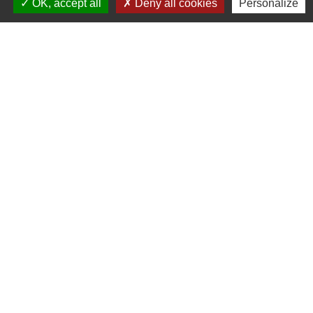
OK, accept all
Deny all cookies
Personalize
La Garde-Adhémar
25, rue Pauline de Simiane
26700 La Garde-Adhémar - FRANCE
+33 4 75 04 41 09
Contact par formulaire
Mentions légales
-
Politique de confidentialité
-
Accessibilité
-
Plan du site
-
Gestion des cookies