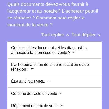
Quels documents devez-vous fournir à
l'acquéreur et au notaire? L'acheteur peut-il
se rétracter ? Comment sera régler le
montant de la vente ?
Tout replier
Tout déplier
keyboard_arrow_up
keyboard_arrow_down
Quels sont les documents et les diagnostics
annexés à la promesse de vente ?
L'acheteur a-t-il un délai de rétractation ou de
réflexion ?
État daté NOTAIRE
Contenu de l'acte de vente
Règlement du prix de vente