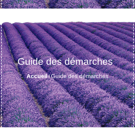
Guide des démarches
Accueil
Guide des démarches
/