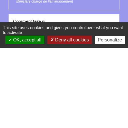
Ministère chargé de l'environnement
Comment faire si...
This site uses cookies and gives you control over what you want
to activate
J'achète un logement
OK, accept all
Deny all cookies
Personalize
Signaler une erreur sur cette page
Contacts
La Garde-Adhémar
25, rue Pauline de Simiane
26700 La Garde-Adhémar - FRANCE
+33 4 75 04 41 09