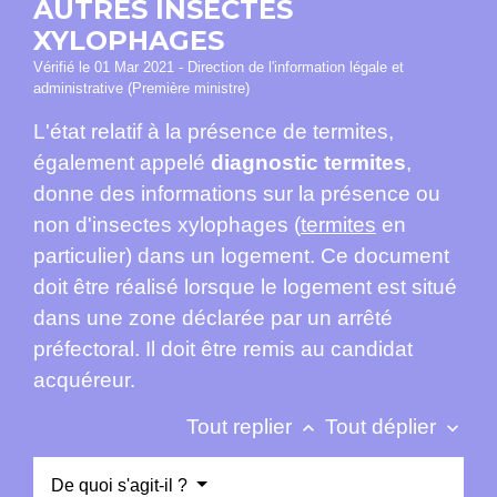
AUTRES INSECTES
XYLOPHAGES
Vérifié le 01 Mar 2021 - Direction de l'information légale et
administrative (Première ministre)
L'état relatif à la présence de termites,
également appelé
diagnostic termites
,
donne des informations sur la présence ou
non d'insectes xylophages (
termites
en
particulier) dans un logement. Ce document
doit être réalisé lorsque le logement est situé
dans une zone déclarée par un arrêté
préfectoral. Il doit être remis au candidat
acquéreur.
Tout replier
Tout déplier
keyboard_arrow_up
keyboard_arrow_down
De quoi s'agit-il ?