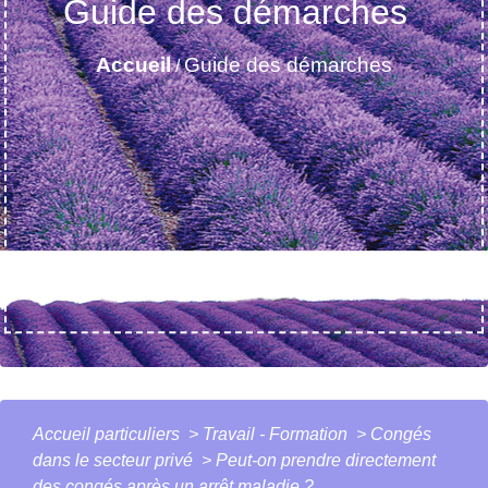
Guide des démarches
Accueil
Guide des démarches
/
Accueil particuliers
>
Travail - Formation
>
Congés
dans le secteur privé
>
Peut-on prendre directement
des congés après un arrêt maladie ?