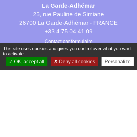
La Garde-Adhémar
25, rue Pauline de Simiane
26700 La Garde-Adhémar - FRANCE
+33 4 75 04 41 09
Contact par formulaire
This site uses cookies and gives you control over what you want
to activate
OK, accept all
Deny all cookies
Personalize
Mentions légales
-
Politique de confidentialité
-
Accessibilité
-
Plan du site
-
Gestion des cookies