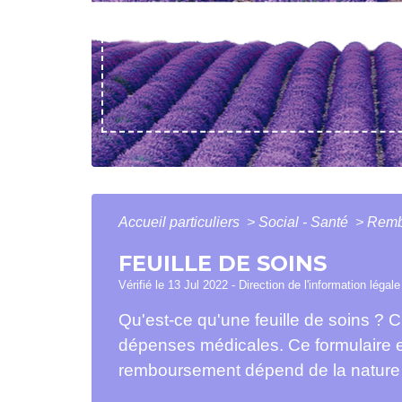
Accueil particuliers
>
Social - Santé
>
Rembo
FEUILLE DE SOINS
Vérifié le 13 Jul 2022 - Direction de l'information légal
Qu'est-ce qu'une feuille de soins ? C'
dépenses médicales. Ce formulaire 
remboursement dépend de la nature 