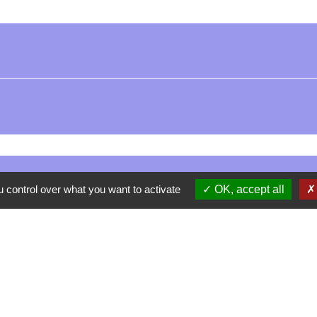
Contacts
 control over what you want to activate
OK, accept all
La Garde-Adhémar
25, rue Pauline de Simiane
26700 La Garde-Adhémar - FRANCE
+33 4 75 04 41 09
Contact par formulaire