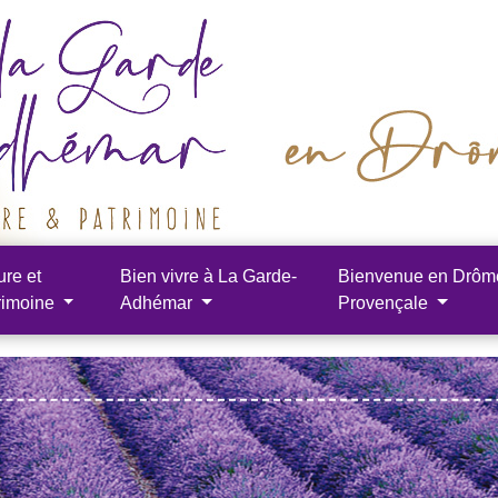
ure et
Bien vivre à La Garde-
Bienvenue en Drôm
rimoine
Adhémar
Provençale