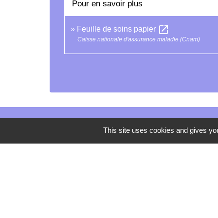
Pour en savoir plus
open_in_new
Feuille de soins papier
Caisse nationale d'assurance maladie (Cnam)
This site uses cookies and gives you