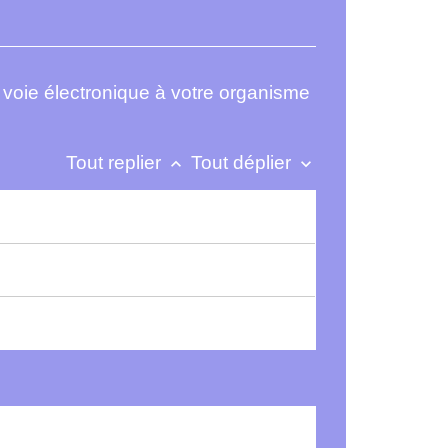
r voie électronique à votre organisme
Tout replier
Tout déplier
keyboard_arrow_up
keyboard_arrow_down