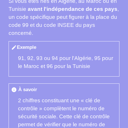
Si vous êtes nés en Algérie, au Maroc ou en
Tunisie
avant l'indépendance de ces pays
,
un code spécifique peut figurer à la place du
code 99 et du code INSEE du pays
concerné.
Exemple
edit
91, 92, 93 ou 94 pour l'Algérie, 95 pour
le Maroc et 96 pour la Tunisie
À savoir
info
2 chiffres constituant une « clé de
contrôle » complètent le numéro de
sécurité sociale. Cette clé de contrôle
permet de vérifier que le numéro de