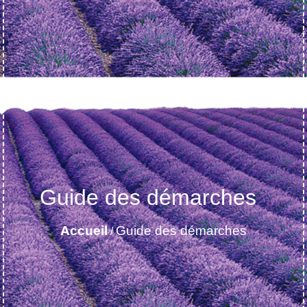
Guide des démarches
Accueil
Guide des démarches
/