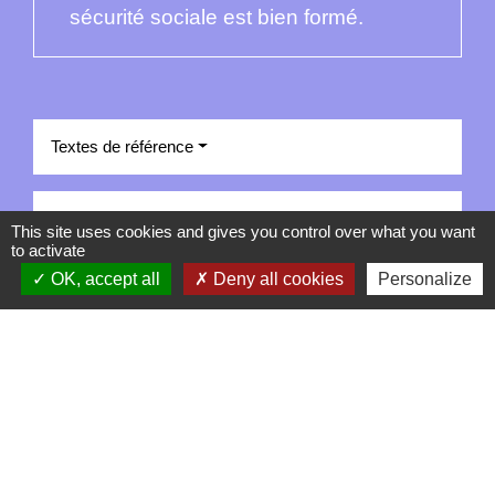
sécurité sociale est bien formé.
Textes de référence
Et aussi
This site uses cookies and gives you control over what you want
to activate
Remboursement des soins par la Sécurité sociale
OK, accept all
Deny all cookies
Personalize
Social - Santé
Pour en savoir plus
open_in_new
Comprendre votre numéro de sécurité sociale
Caisse nationale d'assurance maladie (Cnam)