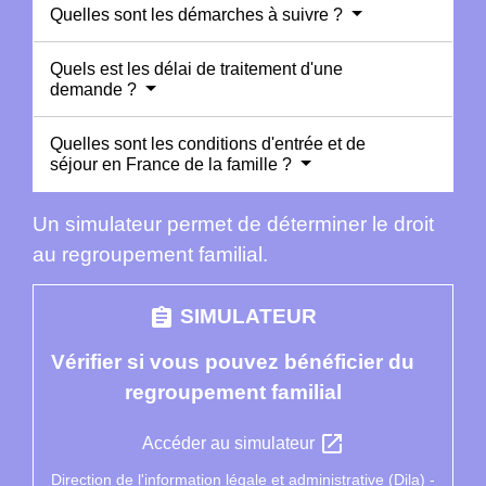
Quelles sont les démarches à suivre ?
Quels est les délai de traitement d'une
demande ?
Quelles sont les conditions d'entrée et de
séjour en France de la famille ?
Un simulateur permet de déterminer le droit
au regroupement familial.
assignment
SIMULATEUR
Vérifier si vous pouvez bénéficier du
regroupement familial
open_in_new
Accéder au simulateur
Direction de l'information légale et administrative (Dila) -