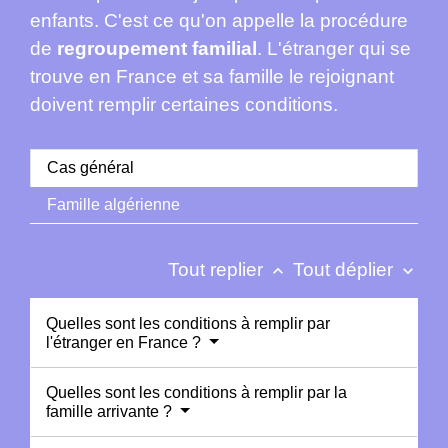
enfants. C'est ce qu'on appelle la procédure
de
regroupement familial
. L'étranger qui se
trouve en France et sa famille le rejoignant
doivent remplir certaines conditions.
Cas général
Famille algérienne
Tout replier
Tout déplier
keyboard_arrow_up
keyboard_arrow_down
Quelles sont les conditions à remplir par
l'étranger en France ?
Quelles sont les conditions à remplir par la
famille arrivante ?