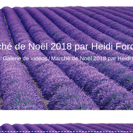
hé de Noël 2018 par Heidi For
Galerie de vidéos
Marché de Noël 2018 par Heidi 
/
/