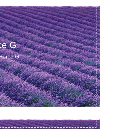
ce G.
Force G.