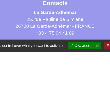
Contacts
La Garde-Adhémar
25, rue Pauline de Simiane
26700 La Garde-Adhémar - FRANCE
+33 4 75 04 41 09
Contact par formulaire
 control over what you want to activate
OK, accept all
tique de confidentialité
-
Accessibilité
-
Plan du site
Site créé en partenariat avec Réseau des Communes