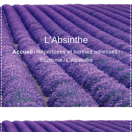
L'Absinthe
Accueil
Répertoires et bonnes adresses
/
/
Tourisme
L'Absinthe
/