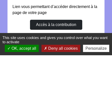
Lien vous permettant d’accéder directement à la
page de votre page
Accès à la contribution
This site uses cookies and gives you control over what you want
to activate
OK, accept all
Deny all cookies
Personalize
Contacts
La Garde-Adhémar
25, rue Pauline de Simiane
26700 La Garde-Adhémar - FRANCE
+33 4 75 04 41 09
Contact par formulaire