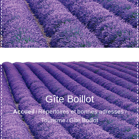
Gîte Boillot
Accueil
Répertoires et bonnes adresses
/
/
Tourisme
Gîte Boillot
/