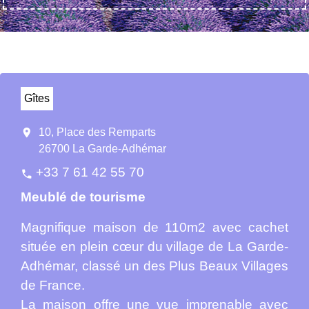
Gîtes
location_on
10, Place des Remparts
26700 La Garde-Adhémar
+33 7 61 42 55 70
phone
Meublé de tourisme
Magnifique maison de 110m2 avec cachet
située en plein cœur du village de La Garde-
Adhémar, classé un des Plus Beaux Villages
de France.
La maison offre une vue imprenable avec