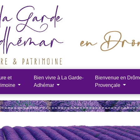
ure et
Bien vivre à La Garde-
Bienvenue en Drôm
rimoine
Adhémar
Provençale