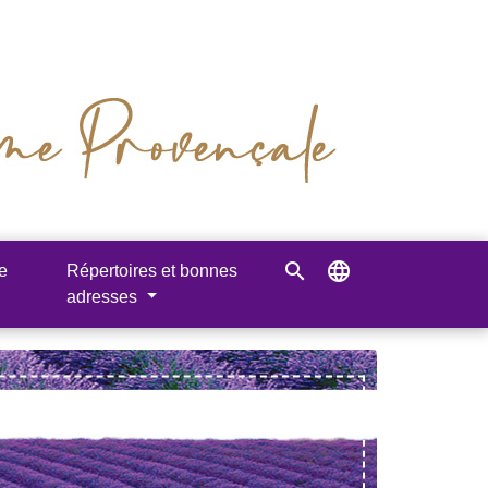
search
language
e
Répertoires et bonnes
adresses