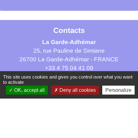
Contacts
La Garde-Adhémar
25, rue Pauline de Simiane
26700 La Garde-Adhémar - FRANCE
+33 4 75 04 41 09
This site uses cookies and gives you control over what you want
Contact par formulaire
to activate
OK, accept all
Deny all cookies
Personalize
Mentions légales
-
Politique de confidentialité
-
Accessibilité
-
Plan du site
-