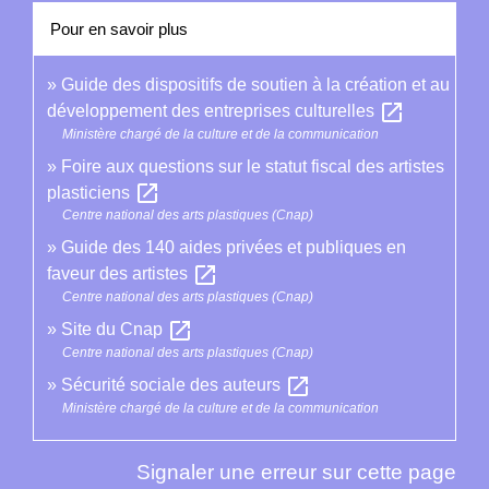
Pour en savoir plus
Guide des dispositifs de soutien à la création et au
open_in_new
développement des entreprises culturelles
Ministère chargé de la culture et de la communication
Foire aux questions sur le statut fiscal des artistes
open_in_new
plasticiens
Centre national des arts plastiques (Cnap)
Guide des 140 aides privées et publiques en
open_in_new
faveur des artistes
Centre national des arts plastiques (Cnap)
open_in_new
Site du Cnap
Centre national des arts plastiques (Cnap)
open_in_new
Sécurité sociale des auteurs
Ministère chargé de la culture et de la communication
Signaler une erreur sur cette page