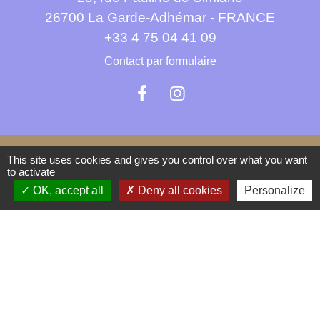
26700 La Garde-Adhémar - FRANCE
+33 4 75 04 41 09
Contact par formulaire
This site uses cookies and gives you control over what you want
Mentions légales
-
Politique de confidentialité
-
to activate
OK, accept all
Deny all cookies
Personalize
Accessibilité
-
Plan du site
-
Gestion des cookies
Site créé en partenariat avec Réseau des Communes