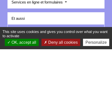
Services en ligne et formulaires
Et aussi
Déclaration de travaux à proximité de réseaux (DT-
This site uses cookies and gives you control over what you want
to activate
DICT)
OK, accept all
Deny all cookies
Personalize
Secteurs d'activité
Signaler une erreur sur cette page
Contacts
La Garde-Adhémar
25, rue Pauline de Simiane
26700 La Garde-Adhémar - FRANCE