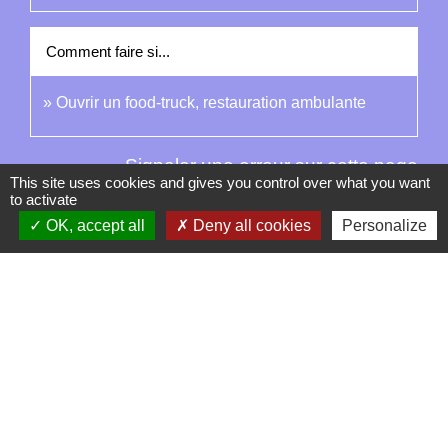
Comment faire si...
Ouvrir un food-truck, restauration ambulante
Signaler une erreur sur cette page
This site uses cookies and gives you control over what you want
to activate
OK, accept all
Deny all cookies
Personalize
Contacts
La Garde-Adhémar
25, rue Pauline de Simiane
26700 La Garde-Adhémar - FRANCE
+33 4 75 04 41 09
Contact par formulaire