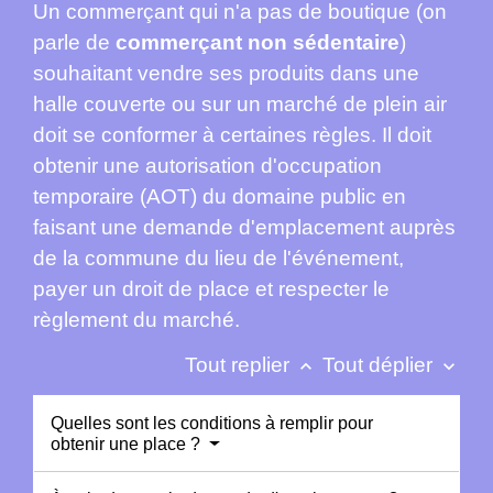
Un commerçant qui n'a pas de boutique (on
parle de
commerçant non sédentaire
)
souhaitant vendre ses produits dans une
halle couverte ou sur un marché de plein air
doit se conformer à certaines règles. Il doit
obtenir une autorisation d'occupation
temporaire (AOT) du domaine public en
faisant une demande d'emplacement auprès
de la commune du lieu de l'événement,
payer un droit de place et respecter le
règlement du marché.
Tout replier
Tout déplier
keyboard_arrow_up
keyboard_arrow_down
Quelles sont les conditions à remplir pour
obtenir une place ?