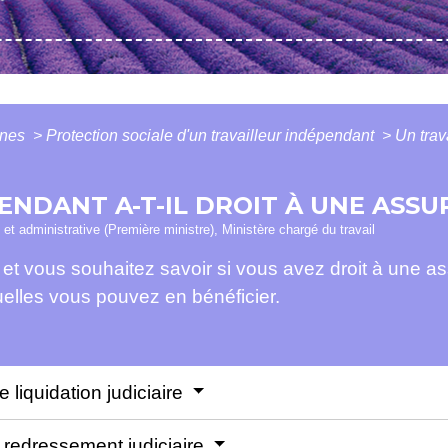
ines
>
Protection sociale d'un travailleur indépendant
>
Un trav
ENDANT A-T-IL DROIT À UNE ASS
e et administrative (Première ministre), Ministère chargé du travail
t et vous souhaitez savoir si vous avez droit à un
elles vous pouvez en bénéficier.
 liquidation judiciaire
n redressement judiciaire