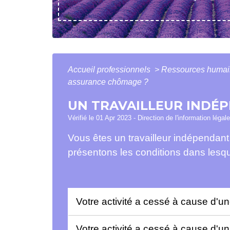
Accueil professionnels
>
Ressources huma
assurance chômage ?
UN TRAVAILLEUR INDÉP
Vérifié le 01 Apr 2023 - Direction de l'information légal
Vous êtes un travailleur indépendan
présentons les conditions dans lesqu
Votre activité a cessé à cause d'une
Votre activité a cessé à cause d'u