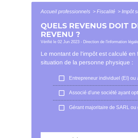
Accueil professionnels
>
Fiscalité
>
Impôt s
QUELS REVENUS DOIT D
REVENU ?
Vérifié le 02 Jun 2023 - Direction de l'information légal
Le montant de l'impôt est calculé en
situation de la personne physique :
check_box_outline_blank
Entrepreneur individuel (EI) ou 
check_box_outline_blank
Associé d'une société ayant opté
check_box_outline_blank
Gérant majoritaire de SARL ou