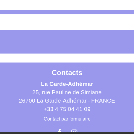
Contacts
La Garde-Adhémar
25, rue Pauline de Simiane
26700 La Garde-Adhémar - FRANCE
+33 4 75 04 41 09
Contact par formulaire