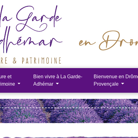
ure et
Bien vivre à La Garde-
Bienvenue en Drôm
rimoine
Adhémar
Provençale