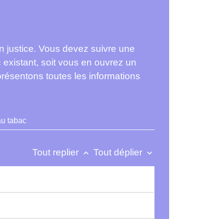
 justice. Vous devez suivre une
 existant, soit vous en ouvrez un
résentons toutes les informations
u tabac
Tout replier
Tout déplier
keyboard_arrow_up
keyboard_arrow_down