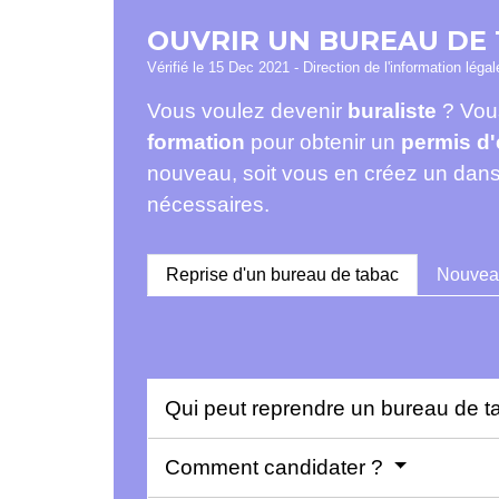
OUVRIR UN BUREAU DE
Vérifié le 15 Dec 2021 - Direction de l'information léga
Vous voulez devenir
buraliste
? Vous
formation
pour obtenir un
permis d'
nouveau, soit vous en créez un dan
nécessaires.
Reprise d'un bureau de tabac
Nouveau
Qui peut reprendre un bureau de 
Comment candidater ?