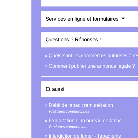
Services en ligne et formulaires
Questions ? Réponses !
Quels sont les commerces autorisés à re
Comment publier une annonce légale ?
Et aussi
Débit de tabac : rémunération
Pratiques commerciales
Exploitation d'un bureau de tabac
Pratiques commerciales
Interdiction de fumer - Tabagisme