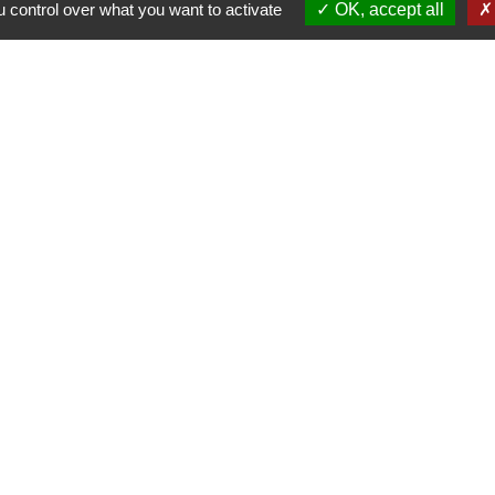
 control over what you want to activate
OK, accept all
Contacts
La Garde-Adhémar
25, rue Pauline de Simiane
26700 La Garde-Adhémar - FRANCE
+33 4 75 04 41 09
Contact par formulaire