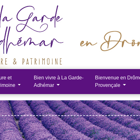
ure et
Bien vivre à La Garde-
Bienvenue en Drôm
rimoine
Adhémar
Provençale