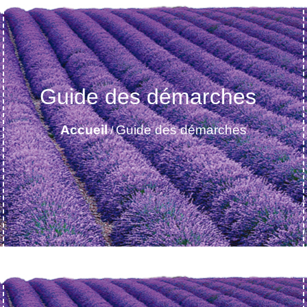
Guide des démarches
Accueil
Guide des démarches
/