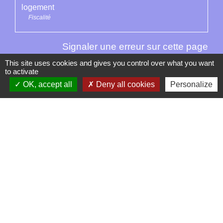
logement
Fiscalité
Signaler une erreur sur cette page
This site uses cookies and gives you control over what you want
to activate
OK, accept all
Deny all cookies
Personalize
Contacts
La Garde-Adhémar
25, rue Pauline de Simiane
26700 La Garde-Adhémar - FRANCE
+33 4 75 04 41 09
Contact par formulaire