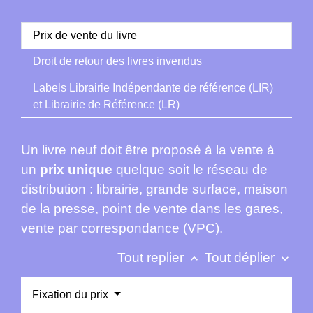
Prix de vente du livre
Droit de retour des livres invendus
Labels Librairie Indépendante de référence (LIR)
et Librairie de Référence (LR)
Un livre neuf doit être proposé à la vente à
un
prix unique
quelque soit le réseau de
distribution : librairie, grande surface, maison
de la presse, point de vente dans les gares,
vente par correspondance (VPC).
Tout replier
Tout déplier
keyboard_arrow_up
keyboard_arrow_down
Fixation du prix