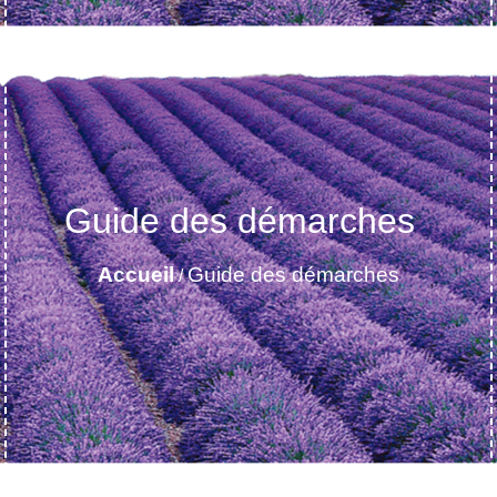
Guide des démarches
Accueil
Guide des démarches
/