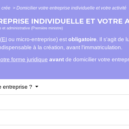
 crée
>
Domicilier votre entreprise individuelle et votre activité
REPRISE INDIVIDUELLE ET VOTRE 
le et administrative (Première ministre)
(
EI
ou micro-entreprise) est
obligatoire
. Il s'agit de
ndispensable à la création, avant l'immatriculation.
votre forme juridique
avant
de domicilier votre entrepr
e entreprise ?