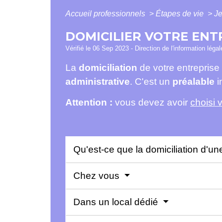
Accueil professionnels
>
Étapes de vie
>
Je
DOMICILIER VOTRE ENT
Vérifié le 06 Sep 2023 - Direction de l'information léga
La
domiciliation
de votre entreprise 
administrative
. C'est un
préalable
i
Attention :
vous devez avoir
choisi 
Qu'est-ce que la domiciliation d'un
Chez vous
Dans un local dédié