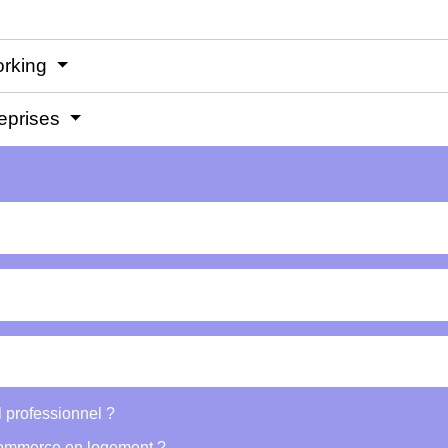
orking
reprises
 professionnel ?
commerce en logement ?