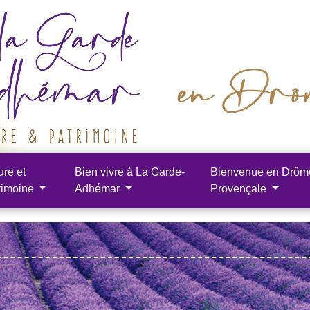
ure et
Bien vivre à La Garde-
Bienvenue en Drôm
rimoine
Adhémar
Provençale