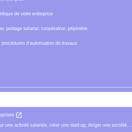
ridique de votre entreprise
se, portage salarial, coopérative, pépinière
 procédures d'autorisation de travaux
open_in_new
reprises
une activité salariée, créer une start-up, diriger une société, ..