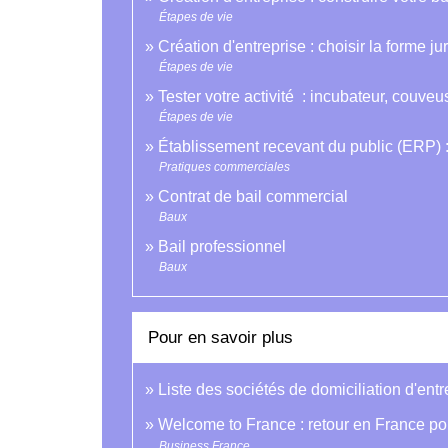
Étapes de vie
Création d'entreprise : choisir la forme ju
Étapes de vie
Tester votre activité : incubateur, couveu
Étapes de vie
Établissement recevant du public (ERP) :
Pratiques commerciales
Contrat de bail commercial
Baux
Bail professionnel
Baux
Pour en savoir plus
Liste des sociétés de domiciliation d'ent
Welcome to France : retour en France pour 
Business France