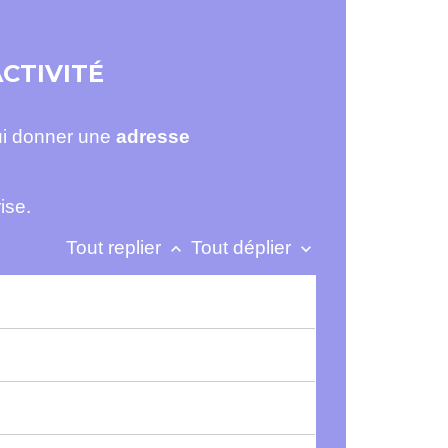
ACTIVITÉ
 lui donner une
adresse
ise.
Tout replier
Tout déplier
keyboard_arrow_up
keyboard_arrow_down