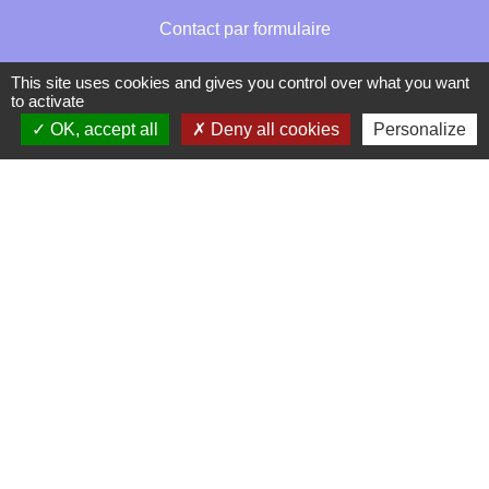
Contact par formulaire
This site uses cookies and gives you control over what you want
to activate
OK, accept all
Deny all cookies
Personalize
Mentions légales
-
Politique de confidentialité
-
Accessibilité
-
Plan du site
-
Gestion des cookies
Site créé en partenariat avec Réseau des Communes