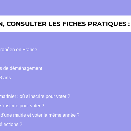
, CONSULTER LES FICHES PRATIQUES :
 européen en France
n cas de déménagement
18 ans
arinier : où s'inscrire pour voter ?
s'inscrire pour voter ?
le d'une mairie et voter la même année ?
élections ?