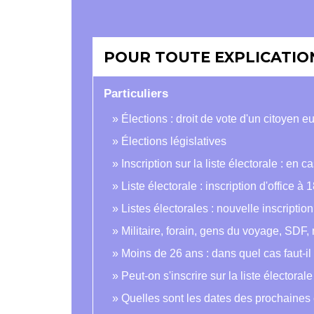
POUR TOUTE EXPLICATION
Particuliers
Élections : droit de vote d'un citoyen
Élections législatives
Inscription sur la liste électorale : e
Liste électorale : inscription d'office à 
Listes électorales : nouvelle inscription
Militaire, forain, gens du voyage, SDF, m
Moins de 26 ans : dans quel cas faut-il 
Peut-on s'inscrire sur la liste électora
Quelles sont les dates des prochaines 