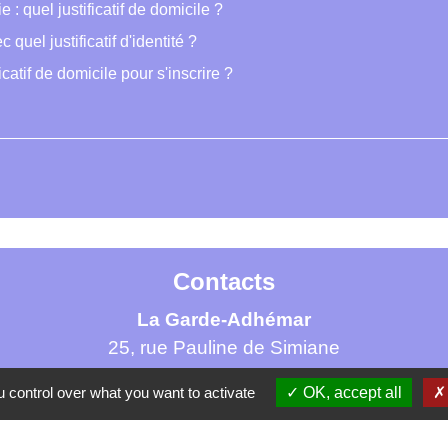
e : quel justificatif de domicile ?
c quel justificatif d'identité ?
catif de domicile pour s'inscrire ?
Contacts
La Garde-Adhémar
25, rue Pauline de Simiane
26700 La Garde-Adhémar - FRANCE
 control over what you want to activate
OK, accept all
+33 4 75 04 41 09
Contact par formulaire