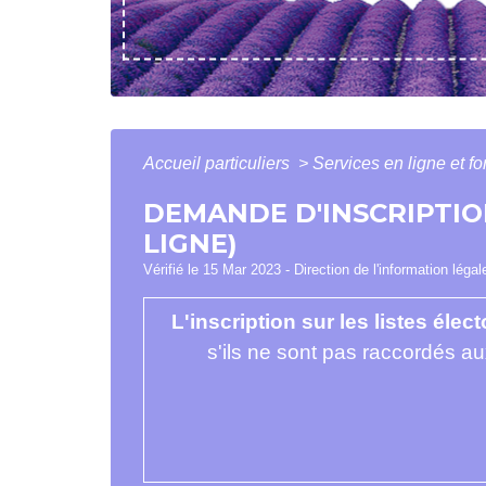
Accueil particuliers
>
Services en ligne et f
DEMANDE D'INSCRIPTION
LIGNE)
Vérifié le 15 Mar 2023 - Direction de l'information léga
L'inscription sur les listes éle
s'ils ne sont pas raccordés a