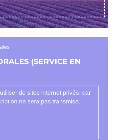
rales
ORALES (SERVICE EN
utiliser de sites internet privés, car
ription ne sera pas transmise.