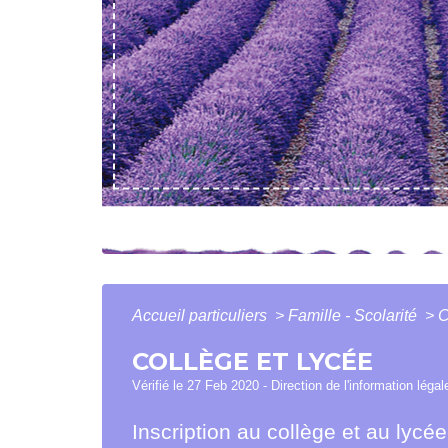
Accueil particuliers
>
Famille - Scolarité
>
C
COLLÈGE ET LYCÉE
Vérifié le 27 Feb 2020 - Direction de l'information léga
Inscription au collège et au lycée