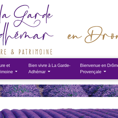
ure et
Bien vivre à La Garde-
Bienvenue en Drôm
rimoine
Adhémar
Provençale