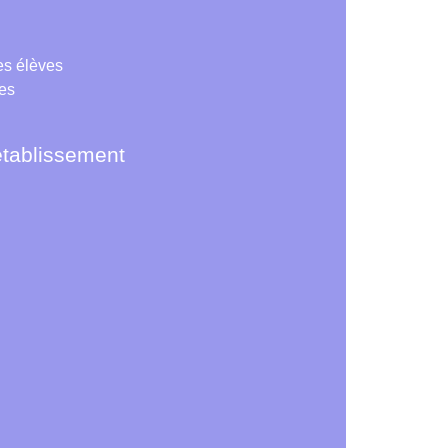
es élèves
res
établissement