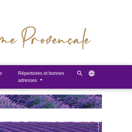
search
language
e
Répertoires et bonnes
adresses