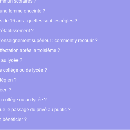
ommun scolaires ?
eune femme enceinte ?
 de 16 ans : quelles sont les règles ?
d'établissement ?
 l'enseignement supérieur : comment y recourir ?
ffectation après la troisième ?
 au lycée ?
e collège ou de lycée ?
llégien ?
céen ?
u collège ou au lycée ?
tue le passage du privé au public ?
n bénéficier ?