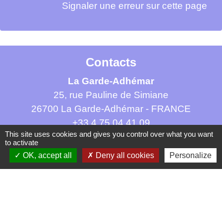
Signaler une erreur sur cette page
Contacts
La Garde-Adhémar
25, rue Pauline de Simiane
26700 La Garde-Adhémar - FRANCE
+33 4 75 04 41 09
This site uses cookies and gives you control over what you want
Contact par formulaire
to activate
OK, accept all
Deny all cookies
Personalize
Mentions légales
-
Politique de confidentialité
-