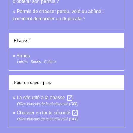
d'obtenir son permis ?
Permis de chasser perdu, volé ou abîmé :
comment demander un duplicata ?
Et aussi
Armes
Loisirs - Sports - Culture
Pour en savoir plus
open_in_new
La sécurité à la chasse
Office français de la biodiversité (OFB)
open_in_new
Chasser en toute sécurité
Office français de la biodiversité (OFB)