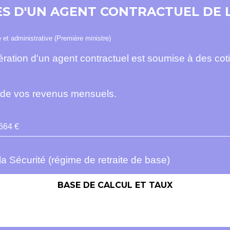
ES D'UN AGENT CONTRACTUEL DE 
e et administrative (Première ministre)
ration d'un agent contractuel est soumise à des cotis
t de vos revenus mensuels.
664 €
la Sécurité (régime de retraite de base)
BASE DE CALCUL ET TAUX