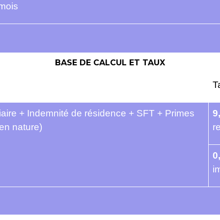
mois
BASE DE CALCUL ET TAUX
T
ciaire + Indemnité de résidence + SFT + Primes
9
en nature)
r
0
i