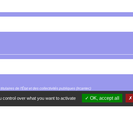
tulaires de l'État et des collectivités publiques (Ircantec)
 control over what you want to activate
OK, accept all