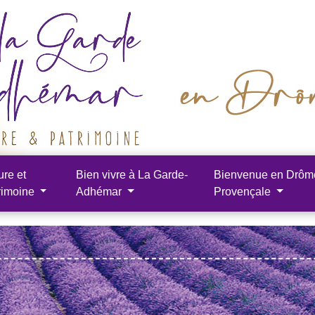
ure et
Bien vivre à La Garde-
Bienvenue en Drôm
rimoine
Adhémar
Provençale