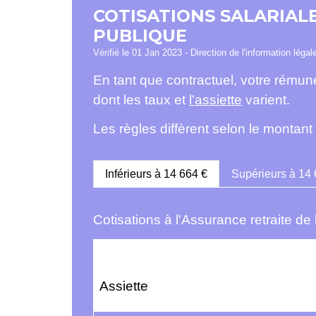
COTISATIONS SALARIAL
PUBLIQUE
Vérifié le 01 Jan 2023 - Direction de l'information légal
En tant que contractuel, votre rémuné
dont les taux et
l'assiette
varient.
Les règles diffèrent selon le montan
Inférieurs à 14 664 €
Supérieurs à 14 
Cotisations à l'Assurance retraite de 
Assiette