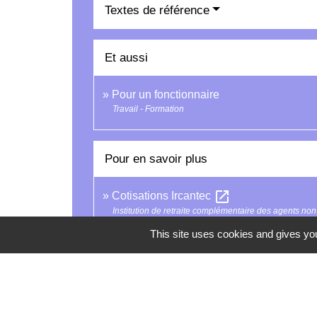
Textes de référence
Et aussi
Pour un fonctionnaire
Travail - Formation
Pour en savoir plus
open_in_new
Cotisations Ircantec
Institution de retraite complémentaire des agents non ti
This site uses cookies and gives you