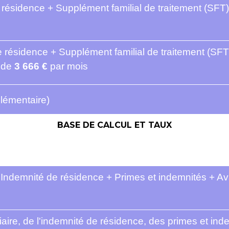
e résidence + Supplément familial de traitement (SFT
de résidence + Supplément familial de traitement (SFT
e de
3 666 €
par mois
plémentaire)
BASE DE CALCUL ET TAUX
+ Indemnité de résidence + Primes et indemnités + A
iciaire, de l'indemnité de résidence, des primes et i