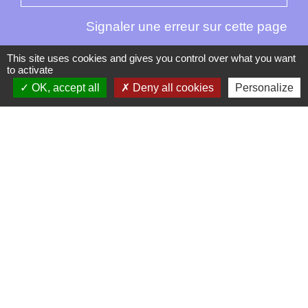
Signaler une erreur sur cette page
This site uses cookies and gives you control over what you want
to activate
OK, accept all
Deny all cookies
Personalize
Contacts
La Garde-Adhémar
25, rue Pauline de Simiane
26700 La Garde-Adhémar - FRANCE
+33 4 75 04 41 09
Contact par formulaire