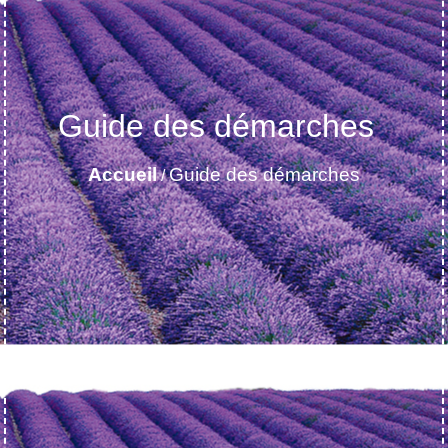
Guide des démarches
Accueil
Guide des démarches
/