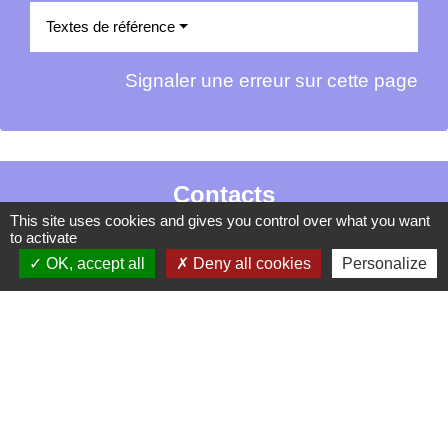
Textes de référence
Signaler une erreur sur cette page
Contacts
This site uses cookies and gives you control over what you want
La Garde-Adhémar
to activate
25, rue Pauline de Simiane
OK, accept all
Deny all cookies
Personalize
26700 La Garde-Adhémar - FRANCE
+33 4 75 04 41 09
Contact par formulaire