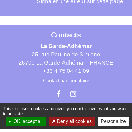
Signaler une erreur sur cette page
Contacts
La Garde-Adhémar
25, rue Pauline de Simiane
26700 La Garde-Adhémar - FRANCE
+33 4 75 04 41 09
Contact par formulaire
This site uses cookies and gives you control over what you want
to activate
OK, accept all
Deny all cookies
Personalize
Mentions légales
-
Politique de confidentialité
-