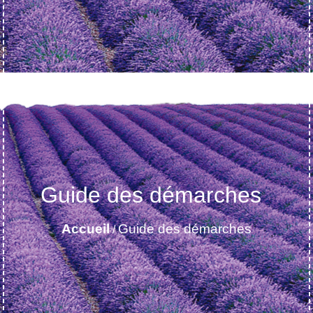
Guide des démarches
Accueil
Guide des démarches
/