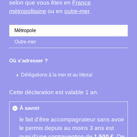
selon que vous êtes en
France
métropolitaine
ou en
outre-mer
.
Métropole
Outre-mer
Où s’adresser ?
arrow_right
Délégations à la mer et au littoral
Cette déclaration est valable 1 an.
À savoir
info
le fait d’être accompagnateur sans avoir
le permis depuis au moins 3 ans est
puni d'une contravention de
1 500 €
. De