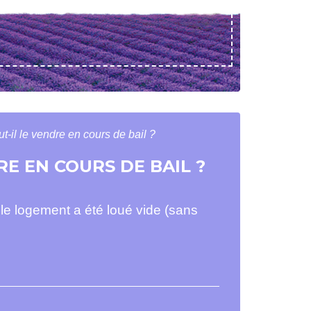
t-il le vendre en cours de bail ?
E EN COURS DE BAIL ?
 le logement a été loué vide (sans