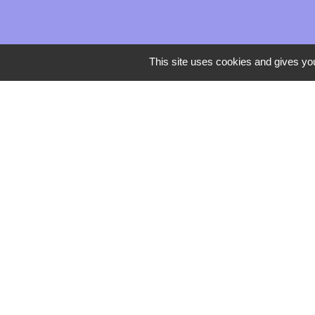
This site uses cookies and gives you
Mentions légales
-
Poli