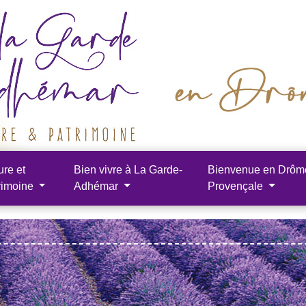
ure et
Bien vivre à La Garde-
Bienvenue en Drôm
rimoine
Adhémar
Provençale