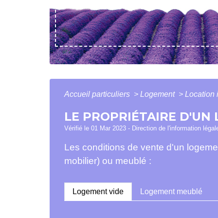
Accueil particuliers
>
Logement
>
Location 
LE PROPRIÉTAIRE D'UN 
Vérifié le 01 Mar 2023 - Direction de l'information léga
Les conditions de vente d'un logement
mobilier) ou meublé :
Logement vide
Logement meublé