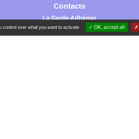
Contacts
La Garde-Adhémar
25, rue Pauline de Simiane
 control over what you want to activate
OK, accept all
26700 La Garde-Adhémar - FRANCE
+33 4 75 04 41 09
Contact par formulaire
tique de confidentialité
-
Accessibilité
-
Plan du site
Site créé en partenariat avec Réseau des Communes