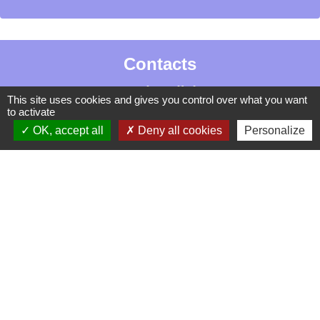
Contacts
La Garde-Adhémar
This site uses cookies and gives you control over what you want
25, rue Pauline de Simiane
to activate
26700 La Garde-Adhémar - FRANCE
OK, accept all
Deny all cookies
Personalize
+33 4 75 04 41 09
Contact par formulaire
Mentions légales
-
Politique de confidentialité
-
Accessibilité
-
Plan du site
-