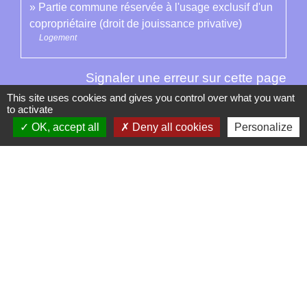
Partie commune réservée à l'usage exclusif d'un
copropriétaire (droit de jouissance privative)
Logement
Signaler une erreur sur cette page
This site uses cookies and gives you control over what you want
to activate
OK, accept all
Deny all cookies
Personalize
Contacts
La Garde-Adhémar
25, rue Pauline de Simiane
26700 La Garde-Adhémar - FRANCE
+33 4 75 04 41 09
Contact par formulaire