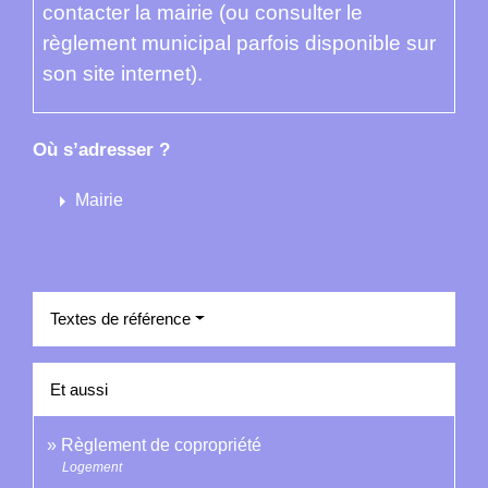
contacter la mairie (ou consulter le
règlement municipal parfois disponible sur
son site internet).
Où s’adresser ?
arrow_right
Mairie
Textes de référence
Et aussi
Règlement de copropriété
Logement