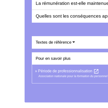
La rémunération est-elle maintenue
Quelles sont les conséquences apr
Textes de référence
Pour en savoir plus
open_in_new
Période de professionnalisation
Association nationale pour la formation du personnel