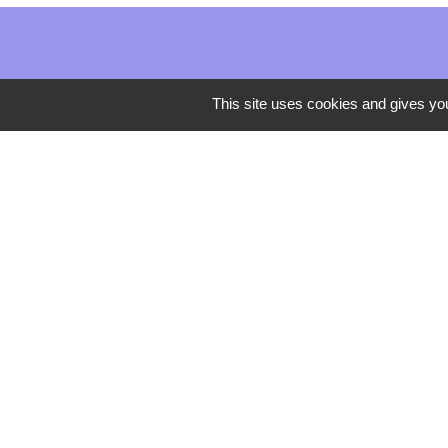
This site uses cookies and gives you
Mentions légales
-
Poli