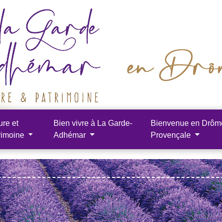
ure et
Bien vivre à La Garde-
Bienvenue en Drôm
rimoine
Adhémar
Provençale