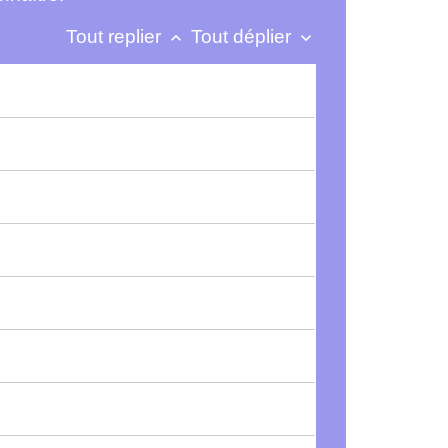
Tout replier
Tout déplier
keyboard_arrow_up
keyboard_arrow_down