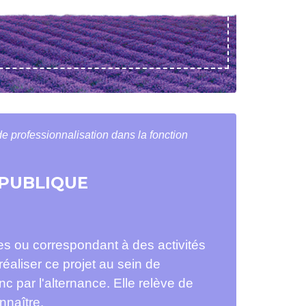
e professionnalisation dans la fonction
 PUBLIQUE
s ou correspondant à des activités
éaliser ce projet au sein de
nc par l'alternance. Elle relève de
nnaître.