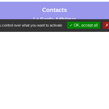
Contacts
La Garde-Adhémar
 control over what you want to activate
OK, accept all
25, rue Pauline de Simiane
26700 La Garde-Adhémar - FRANCE
+33 4 75 04 41 09
Contact par formulaire
tique de confidentialité
-
Accessibilité
-
Plan du site
Site créé en partenariat avec Réseau des Communes