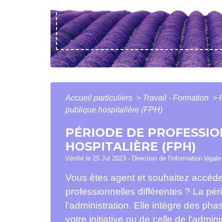
Accueil particuliers
>
Travail - Formation
>
publique hospitalière (FPH)
PÉRIODE DE PROFESSIO
HOSPITALIÈRE (FPH)
Vérifié le 25 Jul 2023 - Direction de l'information légal
Vous êtes agent et souhaitez accéd
professionnelles différentes ? La pér
l'administration. Elle intègre des pha
votre initiative ou de celle de l'admi