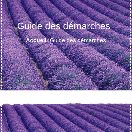
Guide des démarches
Accueil
Guide des démarches
/