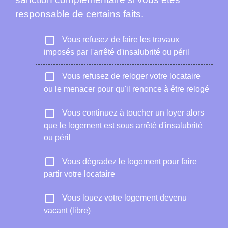
responsable de certains faits.
check_box_outline_blank
Vous refusez de faire les travaux
imposés par l'arrêté d'insalubrité ou péril
check_box_outline_blank
Vous refusez de reloger votre locataire
ou le menacer pour qu'il renonce à être relogé
check_box_outline_blank
Vous continuez à toucher un loyer alors
que le logement est sous arrêté d'insalubrité
ou péril
check_box_outline_blank
Vous dégradez le logement pour faire
partir votre locataire
check_box_outline_blank
Vous louez votre logement devenu
vacant (libre)