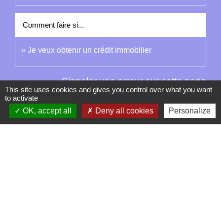
Comment faire si...
Je veux obtenir un crédit immobilier
Signaler une erreur sur cette page
This site uses cookies and gives you control over what you want
to activate
OK, accept all
Deny all cookies
Personalize
Contacts
La Garde-Adhémar
25, rue Pauline de Simiane
26700 La Garde-Adhémar - FRANCE
+33 4 75 04 41 09
Contact par formulaire