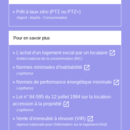
Prêt à taux zéro (PTZ ou PTZ+)
Argent - Impôts - Consommation
Pour en savoir plus
open_in_new
L'achat d'un logement social par un locataire
Institut national de la consommation (INC)
open_in_new
Normes minimales d'habitabilité
Legifrance
open_in_new
Normes de performance énergétique minimale
Legifrance
Loi n° 84-595 du 12 juillet 1984 sur la location-
open_in_new
accession à la propriété
Legifrance
open_in_new
Vente d'immeuble à rénover (VIR)
Agence nationale pour l'information sur le logement (Anil)