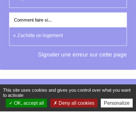
Comment faire si...
J'achète un logement
Signaler une erreur sur cette page
Contacts
This site uses cookies and gives you control over what you want
to activate
La Garde-Adhémar
OK, accept all
Deny all cookies
Personalize
25, rue Pauline de Simiane
26700 La Garde-Adhémar - FRANCE
+33 4 75 04 41 09