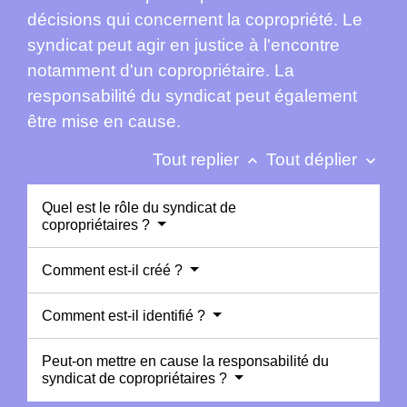
décisions qui concernent la copropriété. Le
syndicat peut agir en justice à l'encontre
notamment d'un copropriétaire. La
responsabilité du syndicat peut également
être mise en cause.
Tout replier
Tout déplier
keyboard_arrow_up
keyboard_arrow_down
Quel est le rôle du syndicat de
copropriétaires ?
Comment est-il créé ?
Comment est-il identifié ?
Peut-on mettre en cause la responsabilité du
syndicat de copropriétaires ?