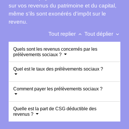
sur vos revenus du patrimoine et du capital,
même s'ils sont exonérés d'impôt sur le
revenu.
Tout replier
Tout déplier
keyboard_arrow_up
keyboard_arrow_down
Quels sont les revenus concernés par les
prélèvements sociaux ?
Quel est le taux des prélèvements sociaux ?
Comment payer les prélèvements sociaux ?
Quelle est la part de CSG déductible des
revenus ?