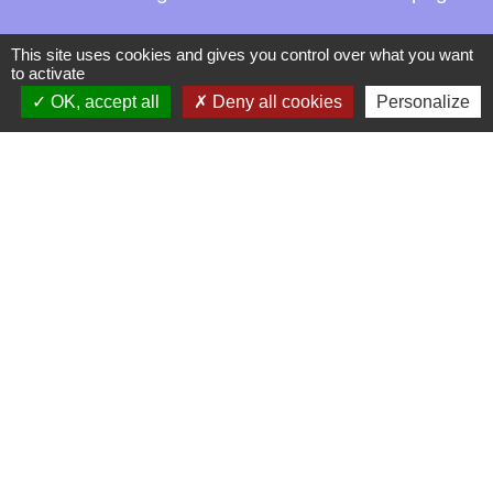
This site uses cookies and gives you control over what you want
to activate
OK, accept all
Deny all cookies
Personalize
Contacts
La Garde-Adhémar
25, rue Pauline de Simiane
26700 La Garde-Adhémar - FRANCE
+33 4 75 04 41 09
Contact par formulaire
Mentions légales
-
Politique de confidentialité
-