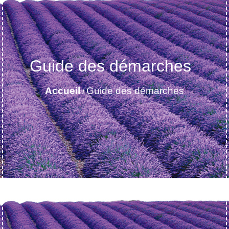
Guide des démarches
Accueil
Guide des démarches
/