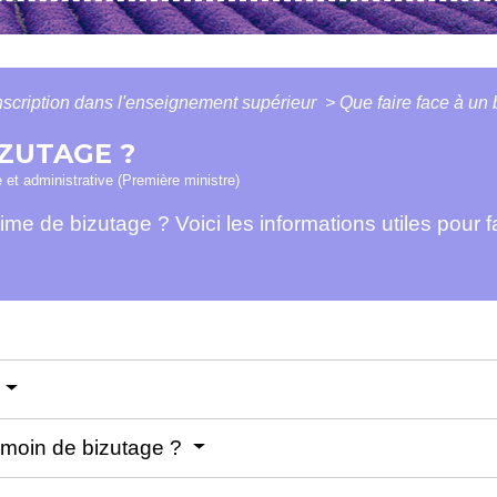
nscription dans l'enseignement supérieur
>
Que faire face à un 
IZUTAGE ?
e et administrative (Première ministre)
e de bizutage ? Voici les informations utiles pour fai
témoin de bizutage ?