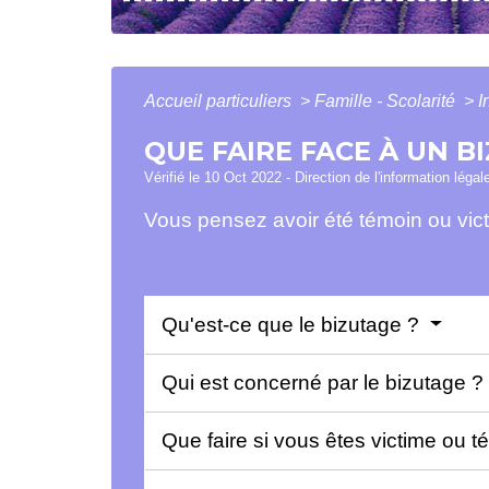
Accueil particuliers
>
Famille - Scolarité
>
I
QUE FAIRE FACE À UN B
Vérifié le 10 Oct 2022 - Direction de l'information légal
Vous pensez avoir été témoin ou victim
Qu'est-ce que le bizutage ?
Qui est concerné par le bizutage ?
Que faire si vous êtes victime ou 