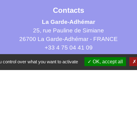
Contacts
La Garde-Adhémar
25, rue Pauline de Simiane
26700 La Garde-Adhémar - FRANCE
+33 4 75 04 41 09
Contact par formulaire
 control over what you want to activate
OK, accept all
tique de confidentialité
-
Accessibilité
-
Plan du site
Site créé en partenariat avec Réseau des Communes