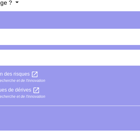
age ?
open_in_new
on des risques
echerche et de l'innovation
open_in_new
ques de dérives
echerche et de l'innovation