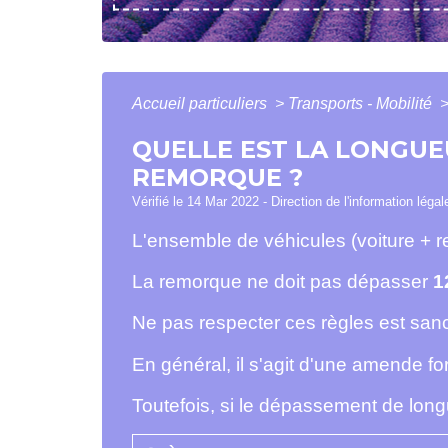
Accueil particuliers
>
Transports - Mobilité
QUELLE EST LA LONGUE
REMORQUE ?
Vérifié le 14 Mar 2022 - Direction de l'information léga
L'ensemble de véhicules (voiture + 
La remorque ne doit pas dépasser
1
Ne pas respecter ces règles est san
En général, il s'agit d'une amende for
Toutefois, si le dépassement de long