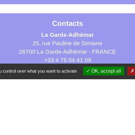
Contacts
La Garde-Adhémar
25, rue Pauline de Simiane
26700 La Garde-Adhémar - FRANCE
+33 4 75 04 41 09
Contact par formulaire
 control over what you want to activate
OK, accept all
tique de confidentialité
-
Accessibilité
-
Plan du site