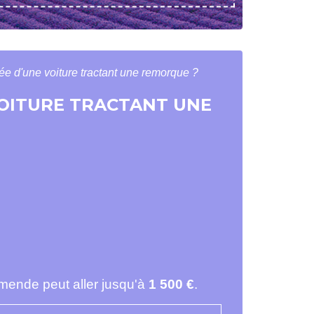
ée d'une voiture tractant une remorque ?
VOITURE TRACTANT UNE
amende peut aller jusqu'à
1 500 €
.