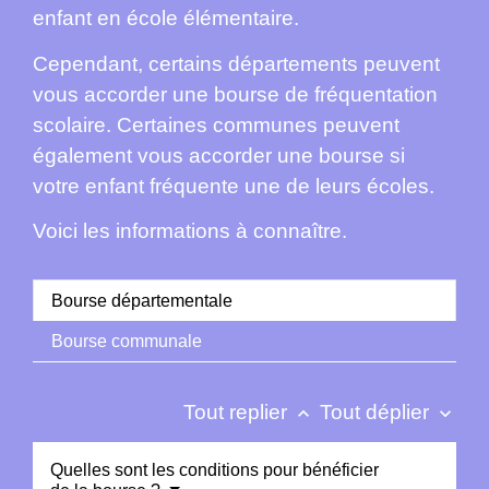
enfant en école élémentaire.
Cependant, certains départements peuvent
vous accorder une bourse de fréquentation
scolaire. Certaines communes peuvent
également vous accorder une bourse si
votre enfant fréquente une de leurs écoles.
Voici les informations à connaître.
Bourse départementale
Bourse communale
Tout replier
Tout déplier
keyboard_arrow_up
keyboard_arrow_down
Quelles sont les conditions pour bénéficier