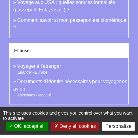
Voyage aux USA : quelles sont les formalités
(passeport, Esta, visa...) ?
Comment savoir si mon passeport est biométrique
?
Et aussi
Voyager à l'étranger
Étranger - Europe
Documents d'identité nécessaires pour voyager en
avion
Transports - Mobilité
Signaler une erreur sur cette page
This site uses cookies and gives you control over what you want
to activate
OK, accept all
Deny all cookies
Personalize