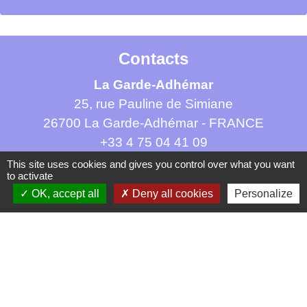
Contacts
La Garde-Adhémar
25, rue Pauline de Simiane
26700 La Garde-Adhémar - FRANCE
+33 4 75 04 41 09
This site uses cookies and gives you control over what you want
Contact par formulaire
to activate
OK, accept all
Deny all cookies
Personalize
Mentions légales
-
Politique de confidentialité
-
Accessibilité
-
Plan du site
-