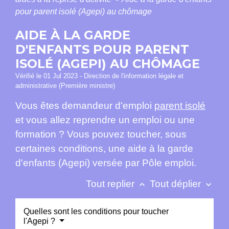
pour parent isolé (Agepi) au chômage
AIDE À LA GARDE
D'ENFANTS POUR PARENT
ISOLÉ (AGEPI) AU CHÔMAGE
Vérifié le 01 Jul 2023 - Direction de l'information légale et
administrative (Première ministre)
Vous êtes demandeur d'emploi
parent isolé
et vous allez reprendre un emploi ou une
formation ? Vous pouvez toucher, sous
certaines conditions, une aide à la garde
d'enfants (Agepi) versée par Pôle emploi.
Tout replier
Tout déplier
keyboard_arrow_up
keyboard_arrow_down
Quelles sont les conditions pour toucher
l'Agepi ?